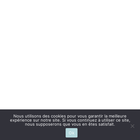
Nous utilisons des cookies pour vous garantir la meilleure
expérience sur notre site. Si vous continuez à utiliser ce site,
nous supposerons que vous en êtes satisfait.
Ok