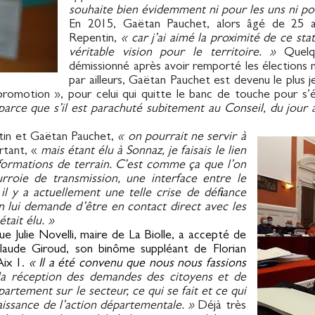
souhaite bien évidemment ni pour les uns ni pou
En 2015, Gaëtan Pauchet, alors âgé de 25 an
Repentin,
« car j’ai aimé la proximité de ce sta
véritable vision pour le territoire. »
Quelq
démissionné après avoir remporté les élections m
par ailleurs, Gaëtan Pauchet est devenu le plus j
promotion », pour celui qui quitte le banc de touche pour s’é
e, parce que s’il est parachuté subitement au Conseil, du jo
ntin et Gaëtan Pauchet,
« on pourrait ne servir à
ortant, «
mais étant élu à Sonnaz, je faisais le lien
informations de terrain. C’est comme ça que l’on
roie de transmission, une interface entre le
 il y a actuellement une telle crise de défiance
n lui demande d’être en contact direct avec les
était élu. »
ue Julie Novelli, maire de La Biolle, a accepté de
Claude Giroud, son binôme suppléant de Florian
Aix 1.
« Il a été convenu que nous nous fassions
de la réception des demandes des citoyens et de
partement sur le secteur, ce qui se fait et ce qui
naissance de l’action départementale. »
Déjà très