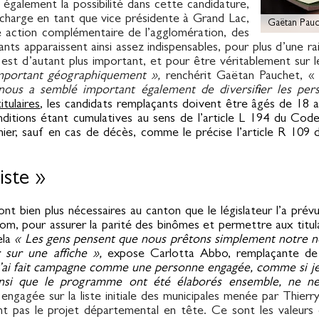
u également la possibilité dans cette candidature,
n charge en tant que vice présidente à Grand Lac,
Gaëtan Pauc
ne action complémentaire de l’agglomération, des
nts apparaissent ainsi assez indispensables, pour plus d’une 
 est d’autant plus important, et pour être véritablement sur l
important géographiquement »,
renchérit Gaëtan Pauchet, 
l nous a semblé important également de diversifier les per
tulaires
, les candidats remplaçants doivent être âgés de 18 an
ditions étant cumulatives au sens de l’article L 194 du Code
ier, sauf en cas de décès, comme le précise l’article R 109
iste »
t bien plus nécessaires au canton que le législateur l’a prév
om, pour assurer la parité des binômes et permettre aux titul
ela
«
Les gens pensent que nous prêtons simplement notre 
 sur une affiche »,
expose Carlotta Abbo, remplaçante de
j’ai fait campagne comme une personne engagée, comme si je
insi que le programme ont été élaborés ensemble, ne n
engagée sur la liste initiale des municipales menée par Thierr
ant pas le projet départemental en tête. Ce sont les valeur