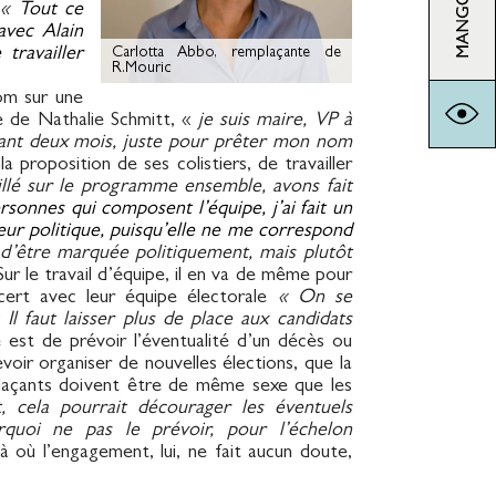
x
«
Tout ce
avec Alain
 travailler
Carlotta Abbo, remplaçante de
R.Mouric
om sur une
e de Nathalie Schmitt, «
je suis maire, VP à
durant deux mois, juste pour prêter mon nom
a proposition de ses colistiers, de travailler
llé sur le programme ensemble, avons fait
ersonnes qui composent l’équipe, j’ai fait un
eur politique, puisqu’elle ne me correspond
e d’être marquée politiquement, mais plutôt
Sur le travail d’équipe, il en va de même pour
cert avec leur équipe électorale
« On se
 Il faut laisser plus de place aux candidats
ée est de prévoir l’éventualité d’un décès ou
oir organiser de nouvelles élections, que la
emplaçants doivent être de même sexe que les
, cela pourrait décourager les éventuels
rquoi ne pas le prévoir, pour l’échelon
à où l’engagement, lui, ne fait aucun doute,