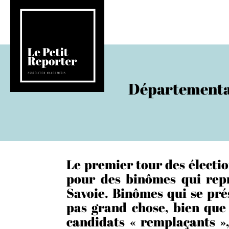
Départementale
Le premier tour des électi
pour des binômes qui repr
Savoie. Binômes qui se pré
pas grand chose, bien que 
candidats « remplaçants »,