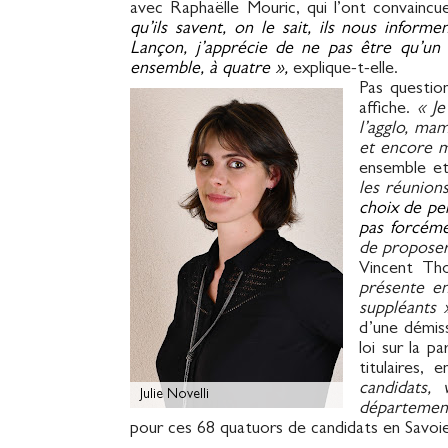
avec Raphaëlle Mouric, qui l’ont convaincu
qu’ils savent, on le sait, ils nous infor
Lançon, j’apprécie de ne pas être qu’un
ensemble, à quatre »,
explique-t-elle.
Pas questio
affiche.
« Je
l’agglo, ma
et encore mo
ensemble et
les réunion
choix de pe
pas forcéme
de proposer 
Vincent Tho
présente e
suppléants 
d’une démiss
loi sur la p
titulaires,
candidats,
Julie Novelli
départemen
pour ces 68 quatuors de candidats en Savoi