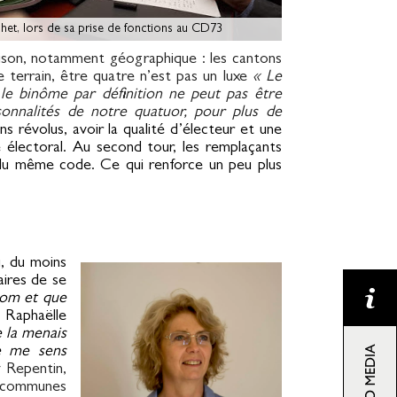
het, lors de sa prise de fonctions au CD73
raison, notamment géographique : les cantons
e terrain, être quatre n’est pas un luxe
« Le
«
le binôme par définition ne peut pas être
sonnalités de notre quatuor, pour plus de
s révolus, avoir la qualité d’électeur et une
 électoral. Au second tour, les remplaçants
 du même code. Ce qui renforce un peu plus
u, du moins
aires de se
nom et que
 Raphaëlle
 la menais
e me sens
y Repentin,
s communes