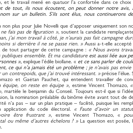
e, et le travail mené en quatuor l’a confortée dans ce choi
ment de tout, ils nous écoutent, on peut donner notre avis, 
 nom sur un bulletin.
S’ils sont élus, nous continuerons de
n non plus pour Julie Novelli que d’apposer uniquement son n
 ne fais pas de figuration »,
soutient la candidate remplaçant
man, j’ai mon travail à côté, je n’aurais pas fait campagne 
ins si derrière il ne se passe rien. »
Aussi a-t-elle accepté l
 de tout partager de cette campagne :
« Nous avons travai
s publiques ensemble. Et ma candidature
est aussi liée aux p
rsonnes »,
explique l’édile biollane. «
et ce sans parler de coul
nt, ce qui n’a jamais été un problème ;
je n’avais pas envi
un contrepoids, que j’ai trouvé intéressant. »
précise l’élue.
mazo et Gaëtan Pauchet, qui entendent travailler de con
n équipe, on reste en équipe »,
estime Vincent Thomazo,
«
»,
martèle le benjamin du Conseil. Toujours est-il que si l’id
ion, la nomination préalable du binôme évite avant tout de dev
arité n’a pas – sur un plan pratique – facilité, puisque les r
 en application du code électoral.
« Faute d’avoir un statut
 voire être frustrant »,
estime Vincent Thomazo, «
pou
tal ou même d’autres échelons ? »
La question est posée, l
e.