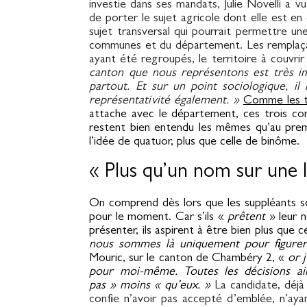
investie dans ses mandats, Julie Novelli a v
de porter le sujet agricole dont elle est e
sujet transversal qui pourrait permettre u
communes et du département.
Les remplaça
ayant été regroupés, le territoire à couvrir
canton que nous représentons est très 
partout. Et sur un point sociologique, i
représentativité également. »
Comme les ti
attache avec le département, ces trois con
restent bien entendu les mêmes qu’au prem
l’idée de quatuor, plus que celle de binôme.
« Plus qu’un nom sur une l
On comprend dès lors que les suppléants son
pour le moment. Car s’ils «
prêtent
» leur n
présenter, ils aspirent à être bien plus que c
nous sommes là uniquement pour figurer
Mouric, sur le canton de Chambéry 2, «
o
r 
pour moi-même. Toutes les décisions a
pas » moins « qu’eux. »
La candidate, déjà 
confie n’avoir pas accepté d’emblée, n’ay