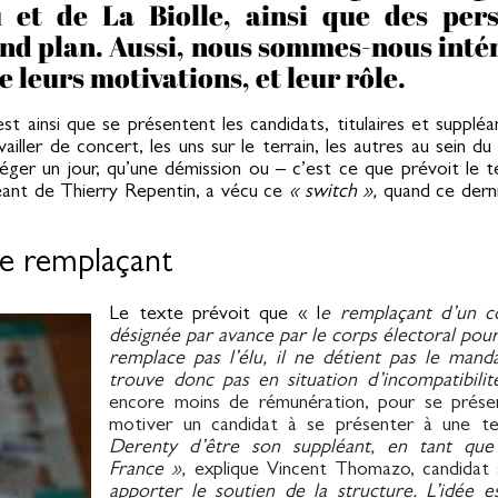
u et de La Biolle, ainsi que des pers
ond plan. Aussi, nous sommes-nous intér
leurs motivations, et leur rôle.
st ainsi que se présentent les candidats, titulaires et suppléa
ller de concert, les uns sur le terrain, les autres au sein d
siéger un jour, qu’une démission ou – c’est ce que prévoit le 
éant de Thierry Repentin, a vécu ce
« switch »,
quand ce dern
 le remplaçant
Le texte prévoit que « l
e remplaçant d’un c
désignée par avance par le corps électoral pour
remplace pas l’élu, il ne détient pas le mand
trouve donc pas en situation d’incompatibili
encore moins de rémunération, pour se présent
motiver un candidat à se présenter à une t
Derenty d’être son suppléant, en tant que
France »,
explique Vincent Thomazo, candidat 
apporter le soutien de la structure. L’idée 