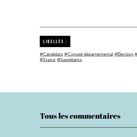
Libellés :
#Candidats
#Conseil départemental
#Élection
#Statut
#Suppléants
Tous les commentaires