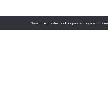
Nous utilisons des cookies pour vous garantir la me
Jérôme Boi
Journaliste
jb.lepetitrepor
Twitter : @73Jbo