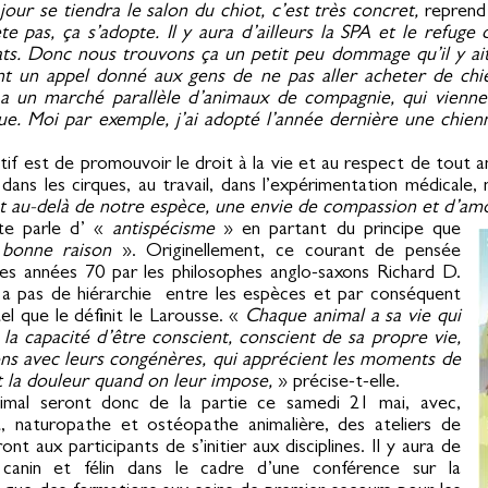
ur se tiendra le salon du chiot, c’est très concret,
reprend 
te pas, ça s’adopte. Il y aura d’ailleurs la SPA et le refuge
ats. Donc nous trouvons ça un petit peu dommage qu’il y 
nt un appel donné aux gens de ne pas aller acheter de chie
y a un marché parallèle d’animaux de compagnie, qui vienne
ue. Moi par exemple, j’ai adopté l’année dernière une chien
ctif est de promouvoir le droit à la vie et au respect de tout 
 dans les cirques, au travail, dans l’expérimentation médicale,
ent au-delà de notre espèce, une envie de compassion et d’am
ente parle d’ «
antispécisme
» en partant du principe que
bonne raison
». Originellement, ce courant de pensée
les années 70 par les philosophes anglo-saxons Richard D.
’y a pas de hiérarchie entre les espèces et par conséquent
el que le définit le Larousse. «
Chaque animal a sa vie qui
a la capacité d’être conscient, conscient de sa propre vie,
ions avec leurs congénères, qui apprécient les moments de
t la douleur quand on leur impose,
» précise-t-elle.
nimal seront donc de la partie ce samedi 21 mai, avec,
 naturopathe et ostéopathe animalière, des ateliers de
 aux participants de s’initier aux disciplines. Il y aura de
canin et félin dans le cadre d’une conférence sur la