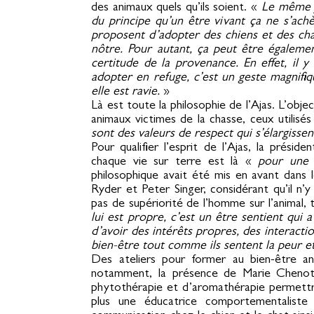
des animaux quels qu’ils soient. «
Le même jo
du principe qu’un être vivant ça ne s’achè
proposent d’adopter des chiens et des ch
nôtre. Pour autant, ça peut être égaleme
certitude de la provenance. En effet, il 
adopter en refuge, c’est un geste magnifiq
elle est ravie.
»
Là est toute la philosophie de l’Ajas. L’obje
animaux victimes de la chasse, ceux utilisés
sont des valeurs de respect qui s’élargiss
Pour qualifier l’esprit de l’Ajas, la présid
chaque vie sur terre est là «
pour une 
philosophique avait été mis en avant dans 
Ryder et Peter Singer, considérant qu’il n
pas de supériorité de l’homme sur l’animal, t
lui est propre, c’est un être sentient qui 
d’avoir des intérêts propres, des interact
bien-être tout comme ils sentent la peur e
Des ateliers pour former au bien-être a
notamment, la présence de Marie Chenot,
phytothérapie et d’aromathérapie permettront
plus une éducatrice comportementaliste 