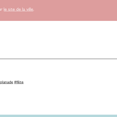
ur
le site de la ville
.
planade
#fête