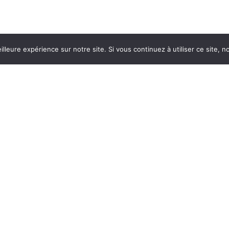
illeure expérience sur notre site. Si vous continuez à utiliser ce site,
s
Laura Campisano
Journaliste
ter@gmail.com
lc.lepetitreporter@gmail.com
is
Twitter : @MissLCampi