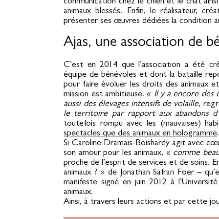
communication chez le chien et le chat ains
animaux blessés. Enfin, le réalisateur, cr
présenter ses œuvres dédiées la condition a
Ajas, une association de b
C’est en 2014 que l’association a été cré
équipe de bénévoles et dont la bataille repos
pour faire évoluer les droits des animaux et 
mission est ambitieuse. «
Il y a encore des
aussi des élevages intensifs de volaille,
regr
le territoire par rapport aux abandons 
toutefois rompu avec les (mauvaises) habi
spectacles que des animaux en hologramme
Si Caroline Dramais-Boishardy agit avec cœur 
son amour pour les animaux, «
comme beau
proche de l’esprit de services et de soins. 
animaux ? » de Jonathan Safran Foer – qu’
manifeste signé en juin 2012 à l’Universi
animaux.
Ainsi, à travers leurs actions et par cette 