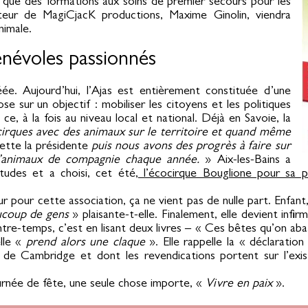
i que des formations aux soins de premier secours pour les
éateur de MagiCjacK productions, Maxime Ginolin, viendra
nimale.
énévoles passionnés
ée. Aujourd’hui, l’Ajas est entièrement constituée d’une
e sur un objectif : mobiliser les citoyens et les politiques
ce, à la fois au niveau local et national. Déjà en Savoie, la
 cirques avec des animaux sur le territoire et quand même
ette la présidente
p
uis nous avons des progrès à faire sur
d’animaux de compagnie chaque année.
» Aix-les-Bains a
tudes et a choisi, cet été,
l’écocirque Bouglione pour sa p
.
pour cette association, ça ne vient pas de nulle part. Enfant, 
coup de gens
» plaisante-t-elle. Finalement, elle devient infir
Entre-temps, c’est en lisant deux livres – « Ces bêtes qu’on ab
elle «
prend alors une claque
». Elle rappelle la « déclaratio
té de Cambridge et dont les revendications portent sur l’e
journée de fête, une seule chose importe, «
Vivre en paix
».