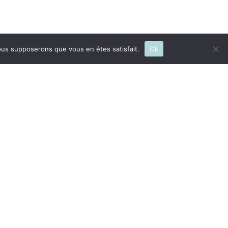
 nous supposerons que vous en êtes satisfait.
Ok
SOUTENIR LE JOURNAL