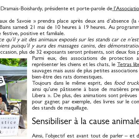
 Dramais-Boishardy, présidente et porte-parole de
l’Associatio
aux de Savoie » prendra place après deux ans d’absence (la d
es-Bains samedi 21 mai de 10 heures à 19 heures. Au programm
estive, positive et familiale.
ce qu’il y ait des animaux exposés sur les stands car ce n’est
iens puisqu’il y aura des massages canins, des démonstration
ccasion, plus de 32 exposants seront présents, soit deux fois 
Parmi eux, des associations de protection 
représenter les chiens et les chats, le
Tetras lib
sauvages mais aussi de plus petites associations 
bien-être des rats domestiques.
Toujours dans le même esprit, des
food truck
ainsi qu’une pâtisserie à base de matières pre
Libera ». De plus, des animations sont prévues 
pour gagner, par exemple, des livres sur le c
des stands de maquillage.
Sensibiliser à la cause animal
9.
Ainsi, l’objectif est avant tout de parler – et 