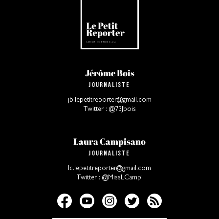
Jérôme Bois
Journaliste
jb.lepetitreporter@gmail.com
Twitter : @73Jbois
Laura Campisano
Journaliste
lc.lepetitreporter@gmail.com
Twitter : @MissLCampi