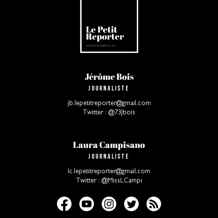
Jérôme Bois
Journaliste
jb.lepetitreporter@gmail.com
Twitter : @73Jbois
Laura Campisano
Journaliste
lc.lepetitreporter@gmail.com
Twitter : @MissLCampi