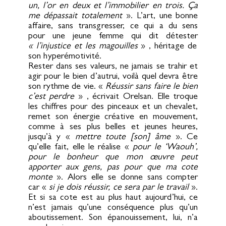
un, l’or en deux et l’immobilier en trois. Ça
me dépassait totalement
». L’art, une bonne
affaire, sans transgresser, ce qui a du sens
pour une jeune femme qui dit détester
« l’injustice et les magouilles
» , héritage de
son hyperémotivité.
Rester dans ses valeurs, ne jamais se trahir et
agir pour le bien d’autrui, voilà quel devra être
son rythme de vie. «
Réussir sans faire le bien
c’est perdre
» , écrivait Orelsan. Elle troque
les chiffres pour des pinceaux et un chevalet,
remet son énergie créative en mouvement,
comme à ses plus belles et jeunes heures,
jusqu’à y «
mettre toute [son] âme
». Ce
qu’elle fait, elle le réalise «
pour le ‘Waouh’,
pour le bonheur que mon œuvre peut
apporter aux gens, pas pour que ma cote
monte
». Alors elle se donne sans compter
car «
si je dois réussir, ce sera par le travail
».
Et si sa cote est au plus haut aujourd’hui, ce
n’est jamais qu’une conséquence plus qu’un
aboutissement. Son épanouissement, lui, n’a