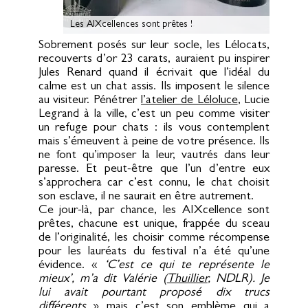
Les AIXcellences sont prêtes !
Sobrement posés sur leur socle, les Lélocats,
recouverts d’or 23 carats, auraient pu inspirer
Jules Renard quand il écrivait que l’idéal du
calme est un chat assis. Ils imposent le silence
au visiteur. Pénétrer
l’atelier de Léloluce
, Lucie
Legrand à la ville, c’est un peu comme visiter
un refuge pour chats : ils vous contemplent
mais s’émeuvent à peine de votre présence. Ils
ne font qu’imposer la leur, vautrés dans leur
paresse. Et peut-être que l’un d’entre eux
s’approchera car c’est connu, le chat choisit
son esclave, il ne saurait en être autrement.
Ce jour-là, par chance, les AIXcellence sont
prêtes, chacune est unique, frappée du sceau
de l’originalité, les choisir comme récompense
pour les lauréats du festival n’a été qu’une
évidence. «
‘C’est ce qui te représente le
mieux’, m’a dit Valérie (
Thuillier
, NDLR). Je
lui avait pourtant proposé dix trucs
différents
» mais c’est son emblème qui a