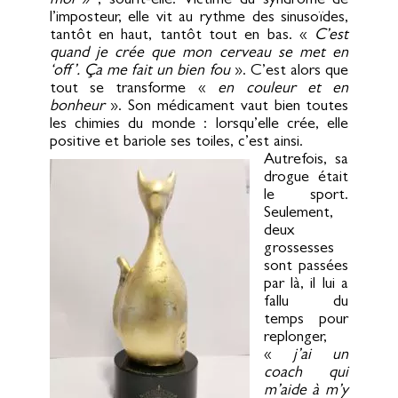
moi
» , sourit-elle. Victime du syndrome de
l’imposteur, elle vit au rythme des sinusoïdes,
tantôt en haut, tantôt tout en bas. «
C’est
quand je crée que mon cerveau se met en
‘off’. Ça me fait un bien fou
». C’est alors que
tout se transforme «
en couleur et en
bonheur
». Son médicament vaut bien toutes
les chimies du monde : lorsqu’elle crée, elle
positive et bariole ses toiles, c’est ainsi.
Autrefois, sa
drogue était
le sport.
Seulement,
deux
grossesses
sont passées
par là, il lui a
fallu du
temps pour
replonger,
«
j’ai un
coach qui
m’aide à m’y