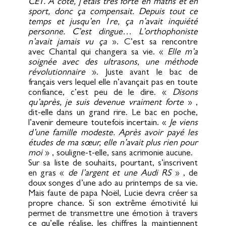
CE1. A côté, j’étais très forte en maths et en
sport, donc ça compensait. Depuis tout ce
temps et jusqu’en 1re, ça n’avait inquiété
personne. C’est dingue… L’orthophoniste
n’avait jamais vu ça
». C’est sa rencontre
avec Chantal qui changera sa vie. «
Elle m’a
soignée avec des ultrasons, une méthode
révolutionnaire
». Juste avant le bac de
français vers lequel elle n’avançait pas en toute
confiance, c’est peu de le dire. «
Disons
qu’après, je suis devenue vraiment forte
» ,
dit-elle dans un grand rire. Le bac en poche,
l’avenir demeure toutefois incertain. «
Je viens
d’une famille modeste. Après avoir payé les
études de ma sœur, elle n’avait plus rien pour
moi
» , souligne-t-elle, sans acrimonie aucune.
Sur sa liste de souhaits, pourtant, s’inscrivent
en gras «
de l’argent et une Audi RS
» , de
doux songes d’une ado au printemps de sa vie.
Mais faute de papa Noël, Lucie devra créer sa
propre chance. Si son extrême émotivité lui
permet de transmettre une émotion à travers
ce qu’elle réalise, les chiffres la maintiennent