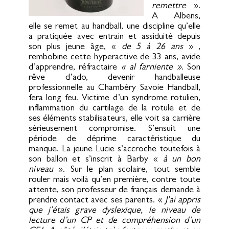
remettre
».
A Albens,
elle se remet au handball, une discipline qu’elle
a pratiquée avec entrain et assiduité depuis
son plus jeune âge, «
de 5 à 26 ans
» ,
rembobine cette hyperactive de 33 ans, avide
d’apprendre, réfractaire
« al farniente »
. Son
rêve d’ado, devenir handballeuse
professionnelle au Chambéry Savoie Handball,
fera long feu. Victime d’un syndrome rotulien,
inflammation du cartilage de la rotule et de
ses éléments stabilisateurs, elle voit sa carrière
sérieusement compromise. S’ensuit une
période de déprime caractéristique du
manque. La jeune Lucie s’accroche toutefois à
son ballon et s’inscrit à Barby «
à un bon
niveau
». Sur le plan scolaire, tout semble
rouler mais voilà qu’en première, contre toute
attente, son professeur de français demande à
prendre contact avec ses parents. «
J’ai appris
que j’étais grave dyslexique, le niveau de
lecture d’un CP et de compréhension d’un