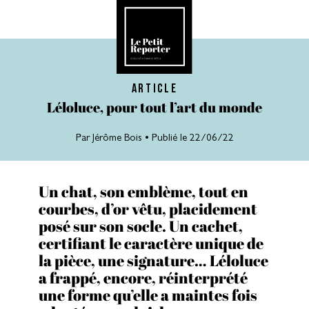
article
Léloluce, pour tout l’art du monde
Par
Jérôme Bois
• Publié le 22/06/22
Un chat, son emblème, tout en
courbes, d’or vêtu, placidement
posé sur son socle. Un cachet,
certifiant le caractère unique de
la pièce, une signature… Léloluce
a frappé, encore, réinterprété
une forme qu’elle a maintes fois